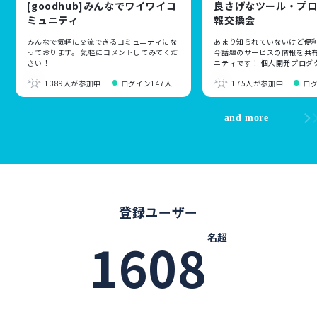
[goodhub]みんなでワイワイコ
良さげなツール・プ
ミュニティ
報交換会
みんなで気軽に交流できるコミュニティにな
あまり知られていないけど便
っております。 気軽にコメントしてみてくだ
今話題のサービスの情報を共
さい！
ニティです！ 個人開発プロダ
新規サービスのリリース告知
1389人が参加中
ログイン147人
175人が参加中
ロ
です！
and more
登録ユーザー
名超
1608